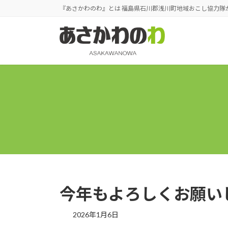
コ
ナ
『あさかわのわ』とは 福島県石川郡浅川町地域おこし協力隊
ン
ビ
テ
ゲ
ン
ー
ツ
シ
へ
ョ
ス
ン
キ
に
ッ
移
プ
動
今年もよろしくお願い
2026年1月6日