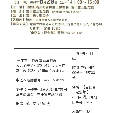
日時
6月29日
(土)
-吉田富三記念館30年記念-
みみず鳴く～語り部による吉田
時間
午後14時
富三の逸話～ が開催されます。
00分～15時00
分
申込み電話番号
0247-36-4129
場所
: 【吉田富
主催 ： 一般財団法人浅川町吉田
三記念館 】
富三顕彰会 吉田富三記念館
石川郡浅川町袖
山字森下287
出演 : 浅川語り部の会
入館料
: 無料