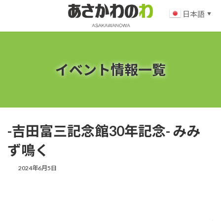
コ
ナ
日本語
ン
ビ
▼
テ
ゲ
ン
ー
ツ
シ
へ
ョ
ス
ン
イベント情報一覧
キ
に
ッ
移
プ
動
-吉田富三記念館30年記念- みみ
ず鳴く
2024年6月5日